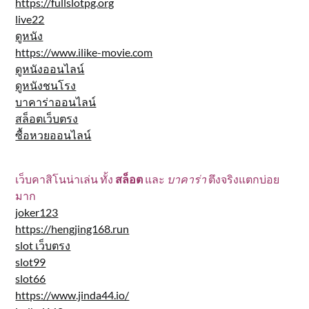
https://fullslotpg.org
live22
ดูหนัง
https://www.ilike-movie.com
ดูหนังออนไลน์
ดูหนังชนโรง
บาคาร่าออนไลน์
สล็อตเว็บตรง
ซื้อหวยออนไลน์
เว็บคาสิโนน่าเล่น ทั้ง
สล็อต
และ
บาคาร่า
ตึงจริงแตกบ่อย
มาก
joker123
https://hengjing168.run
slot เว็บตรง
slot99
slot66
https://www.jinda44.io/