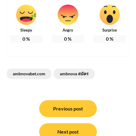
Sleepy
Angry
Surprise
0
%
0
%
0
%
ambnovabet.com
ambnova สมัคร
แนะแนว
เรื่อง
Previous post
Next post