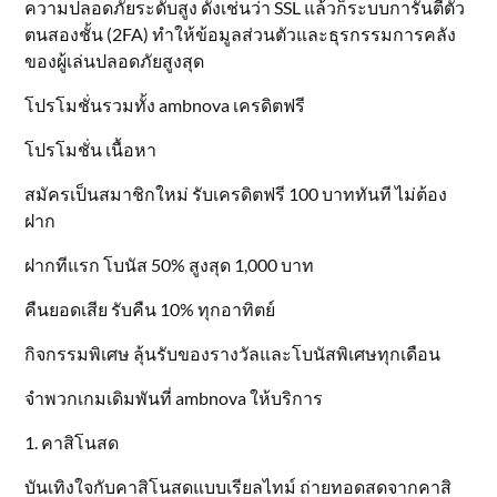
ความปลอดภัยระดับสูง ดังเช่นว่า SSL แล้วก็ระบบการันตีตัว
ตนสองชั้น (2FA) ทำให้ข้อมูลส่วนตัวและธุรกรรมการคลัง
ของผู้เล่นปลอดภัยสูงสุด
โปรโมชั่นรวมทั้ง ambnova เครดิตฟรี
โปรโมชั่น เนื้อหา
สมัครเป็นสมาชิกใหม่ รับเครดิตฟรี 100 บาททันที ไม่ต้อง
ฝาก
ฝากทีแรก โบนัส 50% สูงสุด 1,000 บาท
คืนยอดเสีย รับคืน 10% ทุกอาทิตย์
กิจกรรมพิเศษ ลุ้นรับของรางวัลและโบนัสพิเศษทุกเดือน
จำพวกเกมเดิมพันที่ ambnova ให้บริการ
1. คาสิโนสด
บันเทิงใจกับคาสิโนสดแบบเรียลไทม์ ถ่ายทอดสดจากคาสิ