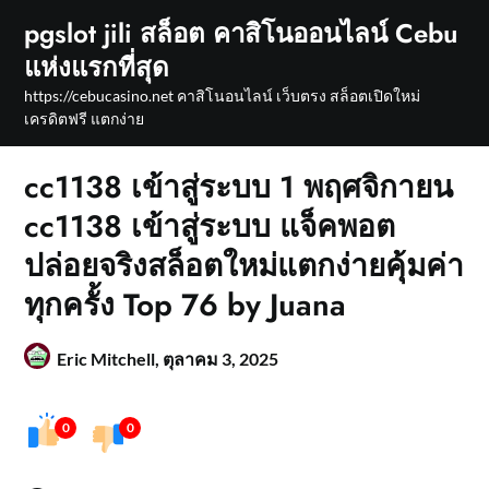
Skip
pgslot jili สล็อต คาสิโนออนไลน์ Cebu
to
แห่งแรกที่สุด
content
https://cebucasino.net คาสิโนอนไลน์ เว็บตรง สล็อตเปิดใหม่
เครดิตฟรี แตกง่าย
cc1138 เข้าสู่ระบบ 1 พฤศจิกายน
cc1138 เข้าสู่ระบบ แจ็คพอต
ปล่อยจริงสล็อตใหม่แตกง่ายคุ้มค่า
ทุกครั้ง Top 76 by Juana
Eric Mitchell,
ตุลาคม 3, 2025
0
0