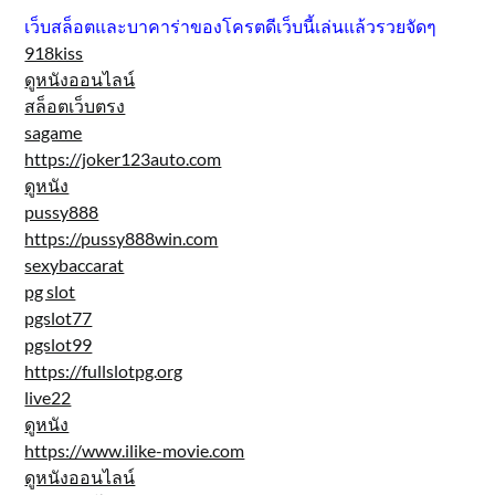
เว็บสล็อตและบาคาร่าของโครตดีเว็บนี้เล่นแล้วรวยจัดๆ
918kiss
ดูหนังออนไลน์
สล็อตเว็บตรง
sagame
https://joker123auto.com
ดูหนัง
pussy888
https://pussy888win.com
sexybaccarat
pg slot
pgslot77
pgslot99
https://fullslotpg.org
live22
ดูหนัง
https://www.ilike-movie.com
ดูหนังออนไลน์