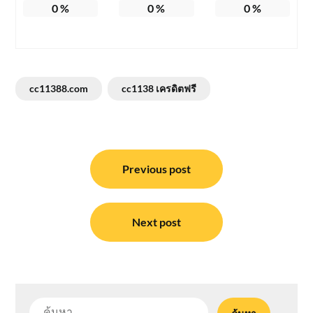
0
%
0
%
0
%
cc11388.com
cc1138 เครดิตฟรี
แนะแนว
เรื่อง
Previous post
Next post
ค้นหา