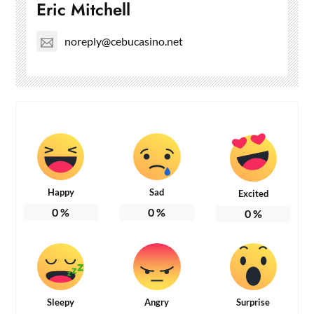
Eric Mitchell
noreply@cebucasino.net
Happy
Sad
Excited
0
%
0
%
0
%
Sleepy
Angry
Surprise