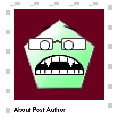
About Post Author