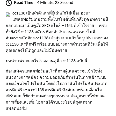
Read Time:
4 Minute, 23 Second
cc1138 เป็นคำค้นหาที่ผู้เล่นมักใช้เมื่อมองหา
แพลตฟอร์มเกมรวมทั้งโปรโมชั่นที่น่าดึงดูด บทความนี้
ออกแบบมาเป็นคู่มือ SEO สไตล์ HTML ที่เข้าใจง่าย — ครบ
ทั้งยังวิธี cc1138 สมัคร ทีละลำดับตอน แนวทางไม่มี
อันตรายเมื่อต้อง cc1138 เข้าสู่ระบบ แล้วก็สรุปประเภทของ
cc1138 เครดิตฟรี พร้อมแบบอย่างการคำนวณเทิร์น เพื่อให้
คุณตกลงใจได้ถูกและไม่มีอันตราย
บทนำ: เพราะอะไรต้องอ่านคู่มือ cc1138 ฉบับนี้
ก่อนสมัครแพลตฟอร์มอะไรก็ตามผู้เล่นควรจะเข้าใจทั้ง
แนวทางการสมัคร ความปลอดภัยสำหรับในการเข้าระบบ
และเงื่อนไขโปรโมชั่น โดยยิ่งไปกว่านั้นโปรโมชั่นประเภท
เครดิตฟรี เช่น cc1138 เครดิตฟรี ซึ่งมักมาพร้อมเงื่อนไข
เทิร์นและก็ข้อกำหนดต่างๆการทราบข้อมูลพวกนี้ช่วยลด
การเสี่ยงและเพิ่มโอกาสได้รับประโยชน์สูงสุดจาก
แพลตฟอร์ม