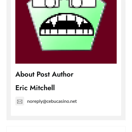
About Post Author
Eric Mitchell
noreply@cebucasino.net