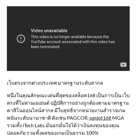
เว็บตรงจากต่างประเทศ มาตรฐานระดับสากล
หนึ่งในคุณลักษณะเด่นที่สุดของสล็อต168 เป็นการเป็น เว็บ
ตรงที่ไม่ผ่านเอเย่นต์ ปฏิบัติการอย่างถูกต้องตามมาตรฐาน
คาสิโนออนไลน์สากล มีใบสุทธิจากหน่วยงานสำรวจเกม
พนันระดับนานาชาติ ดังเช่น PAGCOR,
pgslot168
MGA
รวมทั้ง iTech Labs มั่นอกมั่นใจได้ว่าเงินลงทุนของคุณ
ปลอดภัย รวมทั้งผลของเกมเป็นธรรม 100%