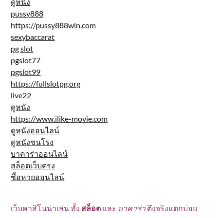
ดูหนัง
pussy888
https://pussy888win.com
sexybaccarat
pg slot
pgslot77
pgslot99
https://fullslotpg.org
live22
ดูหนัง
https://www.ilike-movie.com
ดูหนังออนไลน์
ดูหนังชนโรง
บาคาร่าออนไลน์
สล็อตเว็บตรง
ซื้อหวยออนไลน์
เว็บคาสิโนน่าเล่น ทั้ง
สล็อต
และ
บาคาร่า
ตึงจริงแตกบ่อย