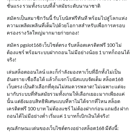
ชั่นแรง รวมทั้งระบบที่ล้ำสมัยระดับนานาชาติ
สมัครเป็นสมาชิกวันนี้ รับโบนัสฟรีทันที พร้อมไปสู่โลกแห่ง
ความเพลิดเพลินที่เต็มไปด้วยโอกาสสำหรับเพื่อการครอบ
ครองรางวัลใหญ่มากมายก่ายกอง!
สมัคร pgslot168 เว็บไซต์ตรง รับสล็อตเครดิตฟรี 100 ไม่
ต้องแชร์ พร้อมระบบฝากถอน ไม่มีอย่างน้อย 1 บาทก็ถอนได้
จริง!
เล่นสล็อตออนไลน์ และก็กำลังมองหาเว็บที่อีกทั้งไม่เป็น
อันตราย เชื่อถือได้ แล้วก็แจกโบนัสแบบจัดเต็ม สล็อต168
เว็บตรง เป็นตัวเลือกที่คุณไม่สมควรพลาด! ไม่เฉพาะแต่จะ
มากับระบบที่ทันสมัยรวมทั้งเกมให้เลือกเยอะมากเพียงแค่
นั้น แต่ยังมอบสิทธิพิเศษแบบที่หาไม่ได้จากที่ไหน สล็อต
เครดิตฟรี 100 บาท ไม่ต้องแชร์ ไม่ต้องฝากก่อน แถมยัง ฝาก
ถอนได้ไม่มีอย่างต่ำ เริ่มแค่ 1 บาทก็เบิกเงินได้จริง!
คุณลักษณะเด่นของเว็บไซต์ตรงอย่างสล็อต168 มีดังนี้: