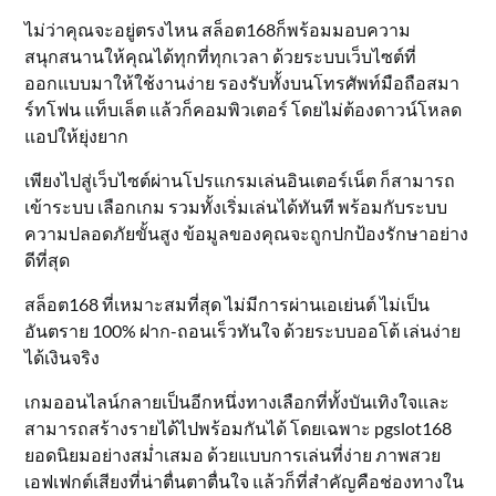
ไม่ว่าคุณจะอยู่ตรงไหน สล็อต168ก็พร้อมมอบความ
สนุกสนานให้คุณได้ทุกที่ทุกเวลา ด้วยระบบเว็บไซต์ที่
ออกแบบมาให้ใช้งานง่าย รองรับทั้งบนโทรศัพท์มือถือสมา
ร์ทโฟน แท็บเล็ต แล้วก็คอมพิวเตอร์ โดยไม่ต้องดาวน์โหลด
แอปให้ยุ่งยาก
เพียงไปสู่เว็บไซต์ผ่านโปรแกรมเล่นอินเตอร์เน็ต ก็สามารถ
เข้าระบบ เลือกเกม รวมทั้งเริ่มเล่นได้ทันที พร้อมกับระบบ
ความปลอดภัยขั้นสูง ข้อมูลของคุณจะถูกปกป้องรักษาอย่าง
ดีที่สุด
สล็อต168 ที่เหมาะสมที่สุด ไม่มีการผ่านเอเย่นต์ ไม่เป็น
อันตราย 100% ฝาก-ถอนเร็วทันใจ ด้วยระบบออโต้ เล่นง่าย
ได้เงินจริง
เกมออนไลน์กลายเป็นอีกหนึ่งทางเลือกที่ทั้งบันเทิงใจและ
สามารถสร้างรายได้ไปพร้อมกันได้ โดยเฉพาะ pgslot168
ยอดนิยมอย่างสม่ำเสมอ ด้วยแบบการเล่นที่ง่าย ภาพสวย
เอฟเฟกต์เสียงที่น่าตื่นตาตื่นใจ แล้วก็ที่สำคัญคือช่องทางใน