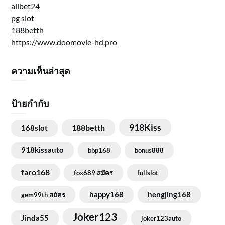
allbet24
pg slot
188betth
https://www.doomovie-hd.pro
ความเห็นล่าสุด
ป้ายกำกับ
918Kiss
188betth
168slot
918kissauto
bbp168
bonus888
faro168
fox689 สมัคร
fullslot
happy168
hengjing168
gem99th สมัคร
Joker123
Jinda55
joker123auto