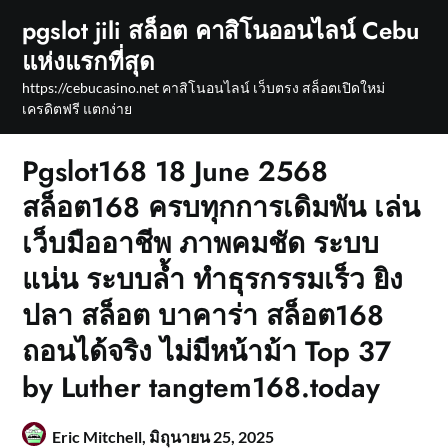
Skip
pgslot jili สล็อต คาสิโนออนไลน์ Cebu
to
แห่งแรกที่สุด
content
https://cebucasino.net คาสิโนอนไลน์ เว็บตรง สล็อตเปิดใหม่
เครดิตฟรี แตกง่าย
Pgslot168 18 June 2568
สล็อต168 ครบทุกการเดิมพัน เล่น
เว็บมืออาชีพ ภาพคมชัด ระบบ
แน่น ระบบล้ำ ทำธุรกรรมเร็ว ยิง
ปลา สล็อต บาคาร่า สล็อต168
ถอนได้จริง ไม่มีหน้าม้า Top 37
by Luther tangtem168.today
Eric Mitchell,
มิถุนายน 25, 2025