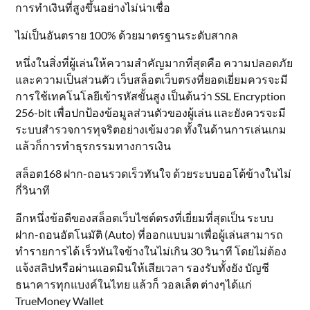
การทำเงินที่สูงขึ้นอย่างไม่น่าเชื่อ
ไม่เป็นอันตราย 100% ด้วยมาตรฐานระดับสากล
หนึ่งในสิ่งที่ผู้เล่นให้ความสำคัญมากที่สุดคือ ความปลอดภัย
และความเป็นส่วนตัว เว็บสล็อตเว็บตรงที่ยอดเยี่ยมควรจะมี
การใช้เทคโนโลยีเข้ารหัสขั้นสูง เป็นต้นว่า SSL Encryption
256-bit เพื่อปกป้องข้อมูลส่วนตัวของผู้เล่น และยังควรจะมี
ระบบสำรวจการทุจริตอย่างเข้มงวด ทั้งในด้านการเล่นเกม
แล้วก็การทำธุรกรรมทางการเงิน
สล็อต168 ฝาก-ถอนรวดเร็วทันใจ ด้วยระบบออโต้ข้างในไม่
กี่วินาที
อีกหนึ่งข้อดีของสล็อตเว็บไซต์ตรงที่เยี่ยมที่สุดเป็น ระบบ
ฝาก-ถอนอัตโนมัติ (Auto) ที่ออกแบบมาเพื่อผู้เล่นสามารถ
ทำรายการได้ เร็วทันใจข้างในไม่เกิน 30 วินาที โดยไม่ต้อง
แจ้งสลิปหรือผ่านแอดมินให้เสียเวลา รองรับทั้งยัง บัญชี
ธนาคารทุกแบงค์ในไทย แล้วก็ วอลเล็ต ต่างๆได้แก่
TrueMoney Wallet